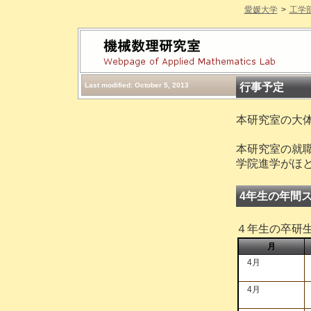
愛媛大学
>
工学
Last modified: October 5, 2013
行事予定
本研究室の大
本研究室の就
学院進学がほ
4年生の年間
４年生の卒研
月
4月
4月