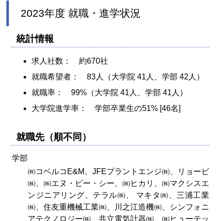
2023年度 就職・進学状況
統計情報
求人社数： 約670社
就職希望者： 83人（大学院 41人、学部 42人）
就職率： 99%（大学院 41人、学部 41人）
大学院進学率： 学部卒業生の51% [46名]
就職先（順不同）
学部
㈱コベルコE&M、JFEプラントエンジ㈱、リョービ
㈱、㈱エヌ・ピー・シー、㈱ヒカリ、㈱マクシスエ
ンジニアリング、テラル㈱、 マキタ㈱、三浦工業
㈱、住友重機械工業㈱、川之江造機㈱、シンフォニ
アテクノロジー㈱、共立電気計器㈱、㈱ヒューテッ