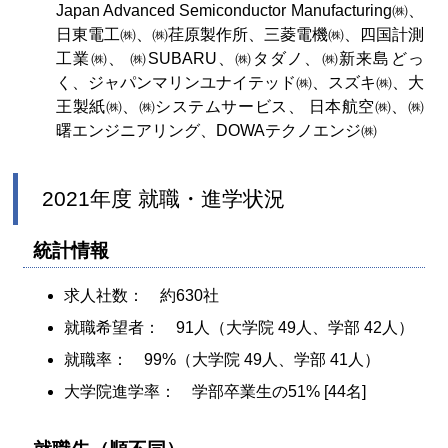
Japan Advanced Semiconductor Manufacturing㈱、
日東電工㈱、㈱荏原製作所、三菱電機㈱、四国計測
工業㈱、 ㈱SUBARU、㈱タダノ、㈱新来島どっ
く、ジャパンマリンユナイテッド㈱、スズキ㈱、大
王製紙㈱、㈱システムサービス、 日本航空㈱、㈱
曙エンジニアリング、DOWAテクノエンジ㈱
2021年度 就職・進学状況
統計情報
求人社数： 約630社
就職希望者： 91人（大学院 49人、学部 42人）
就職率： 99%（大学院 49人、学部 41人）
大学院進学率： 学部卒業生の51% [44名]