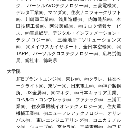
ク、 パーソルAVCテクノロジー㈱、三菱電機㈱、
デルタ工業㈱、マツダ㈱、住友ナコフォークリフト
㈱、川崎重工業㈱、浅川造船㈱、 内海造船㈱、本
田技研工業㈱、阿波製紙㈱、㈱ミロク情報サービ
ス、㈱電通総研、デジタル・インフォメーション・
テクノロジー㈱、 三菱地所ITソリューションズ
㈱、㈱メイワスカイサポート、全日本空輸㈱、㈱
TAPP、パーソルクロステクノロジー㈱、広島労働
局、総社市、徳島県
大学院
JFEプラントエンジ㈱、東レ㈱、㈱クラレ、住友ベ
ークライト㈱、東ソー㈱、日東電工㈱、㈱神戸製鋼
所、 JX金属㈱、㈱マキタ、㈱日本キャリア工業、
コベルコ・コンプレッサ㈱、ファナック㈱、三浦工
業㈱、 住友重機械イオンテクノロジー㈱、住友重
機械工業㈱、㈱ニューフレアテクノロジー、オリン
パス㈱、 東レエンジニアリング㈱、コニカミノル
タ㈱、シャープ㈱、京セラ㈱、三菱電機㈱、㈱アド