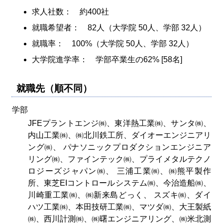
求人社数： 約400社
就職希望者： 82人（大学院 50人、学部 32人）
就職率： 100%（大学院 50人、学部 32人）
大学院進学率： 学部卒業生の62% [58名]
就職先（順不同）
学部
JFEプラントエンジ㈱、東洋熱工業㈱、サンタ㈱、
内山工業㈱、㈱北川鉄工所、ダイオーエンジニアリ
ング㈱、 パナソニックプロダクションエンジニア
リング㈱、ファインテック㈱、プライメタルテクノ
ロジーズジャパン㈱、 三浦工業㈱、㈱熊平製作
所、東芝EIコントロールシステム㈱、今治造船㈱、
川崎重工業㈱、㈱新来島どっく、 スズキ㈱、ダイ
ハツ工業㈱、本田技研工業㈱、マツダ㈱、大王製紙
㈱、西川計測㈱、㈱曙エンジニアリング、㈱米北測