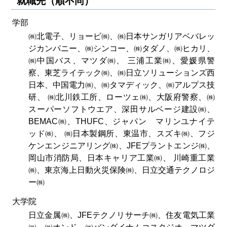
就職先（順不同）
学部
㈱北電子、リョービ㈱、㈱日本サンガリアベバレッ
ジカンパニー、㈱シンコー、㈱タダノ、㈱ヒカリ、
㈱中国バス、マツダ㈱、 三浦工業㈱、愛媛県警
察、東芝ライテック㈱、㈱日立ソリューションズ西
日本、中国電力㈱、㈱タマディック、㈱アルプス技
研、 ㈱北川鉄工所、ローツェ㈱、大阪府警察、㈱
スーパーソフトウエア、深田サルベージ建設㈱、
BEMAC㈱、THUFC、ジャパン マリンユナイテ
ッド㈱、 ㈱日本製鋼所、東温市、スズキ㈱、フジ
ケンエンジニアリング㈱、JFEプラントエンジ㈱、
岡山市消防局、日本キャリア工業㈱、 川崎重工業
㈱、東京海上日動火災保険㈱、日立交通テクノロジ
ー㈱
大学院
日立金属㈱、JFEテクノリサーチ㈱、住友電気工業