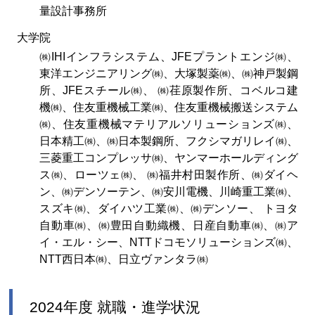
量設計事務所
大学院
㈱IHIインフラシステム、JFEプラントエンジ㈱、
東洋エンジニアリング㈱、大塚製薬㈱、㈱神戸製鋼
所、JFEスチール㈱、 ㈱荏原製作所、コベルコ建
機㈱、住友重機械工業㈱、住友重機械搬送システム
㈱、住友重機械マテリアルソリューションズ㈱、
日本精工㈱、㈱日本製鋼所、フクシマガリレイ㈱、
三菱重工コンプレッサ㈱、ヤンマーホールディング
ス㈱、ローツェ㈱、 ㈱福井村田製作所、㈱ダイヘ
ン、㈱デンソーテン、㈱安川電機、川崎重工業㈱、
スズキ㈱、ダイハツ工業㈱、㈱デンソー、 トヨタ
自動車㈱、㈱豊田自動織機、日産自動車㈱、㈱ア
イ・エル・シー、NTTドコモソリューションズ㈱、
NTT西日本㈱、日立ヴァンタラ㈱
2024年度 就職・進学状況