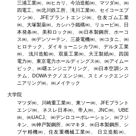
三浦工業㈱、㈱ヒカリ、今治造船㈱、マツダ㈱、㈱
四電工、㈱北川鉄工所、滝川工業㈱、セイコーエプ
ソン㈱、 JFEプラントエンジ㈱、住友ゴム工業
㈱、大塚製薬㈱、カシハラ鐵構㈱、リョービ㈱、日
本発条㈱、美和ロック㈱、 ㈱日本製鋼所、ホーコ
ス㈱、㈱デンソーテン、三菱電機㈱、㈱コタニ、㈱
ヒロテック、ダイキョーニシカワ㈱、デルタ工業
㈱、 浅川造船㈱、双葉工業㈱、大王製紙㈱、四国
電力㈱、東京電力ホールディングス㈱、㈱アイムー
ビック、㈱曙エンジニアリング、 ㈱日本空調シス
テム、DOWAテクノエンジ㈱、スミメックエンジ
ニアリング㈱、㈱メイテック
大学院
マツダ㈱、川崎重工業㈱、東ソー㈱、JFEプラント
エンジ㈱、ネスレ日本㈱、帝人㈱、JNC㈱、UBE
㈱、㈱UACJ、 ㈱デンロコーポレーション、㈱フジ
キン、㈱神戸製鋼所、㈱マキタ、㈱日本製鋼所、シ
ブヤ精機㈱、住友重機械工業㈱、 日立造船㈱、