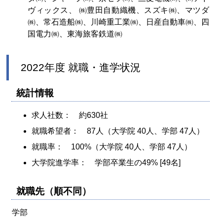
ヴィックス、 ㈱豊田自動織機、スズキ㈱、マツダ
㈱、常石造船㈱、川崎重工業㈱、日産自動車㈱、四
国電力㈱、東海旅客鉄道㈱
2022年度 就職・進学状況
統計情報
求人社数： 約630社
就職希望者： 87人（大学院 40人、学部 47人）
就職率： 100%（大学院 40人、学部 47人）
大学院進学率： 学部卒業生の49% [49名]
就職先（順不同）
学部