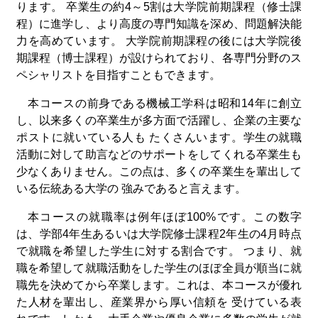
ります。 卒業生の約4～5割は大学院前期課程（修士課
程）に進学し、より高度の専門知識を深め、問題解決能
力を高めています。 大学院前期課程の後には大学院後
期課程（博士課程）が設けられており、各専門分野のス
ペシャリストを目指すこともできます。
本コースの前身である機械工学科は昭和14年に創立
し、以来多くの卒業生が多方面で活躍し、企業の主要な
ポストに就いている人も たくさんいます。学生の就職
活動に対して助言などのサポートをしてくれる卒業生も
少なくありません。この点は、多くの卒業生を輩出して
いる伝統ある大学の 強みであると言えます。
本コースの就職率は例年ほぼ100%です。この数字
は、学部4年生あるいは大学院修士課程2年生の4月時点
で就職を希望した学生に対する割合です。 つまり、就
職を希望して就職活動をした学生のほぼ全員が順当に就
職先を決めてから卒業します。これは、本コースが優れ
た人材を輩出し、産業界から厚い信頼を 受けている表