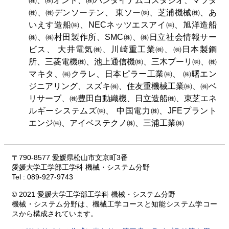
㈱、㈱オンド、㈱バンダイナムコスタジオ、マツダ
㈱、㈱デンソーテン、 東ソー㈱、芝浦機械㈱、あ
いえす造船㈱、NECネッツエスアイ㈱、旭洋造船
㈱、㈱村田製作所、SMC㈱、㈱日立社会情報サー
ビス、 大井電気㈱、川崎重工業㈱、㈱日本製鋼
所、三菱電機㈱、池上通信機㈱、三木プーリ㈱、㈱
マキタ、㈱クラレ、日本ピラー工業㈱、 ㈱曙エン
ジニアリング、スズキ㈱、住友重機械工業㈱、㈱ベ
リサーブ、㈱豊田自動織機、日立造船㈱、東芝エネ
ルギーシステムズ㈱、 中国電力㈱、JFEプラント
エンジ㈱、アイベステクノ㈱、三浦工業㈱
〒790-8577 愛媛県松山市文京町3番
愛媛大学工学部工学科 機械・システム分野
Tel : 089-927-9743
© 2021 愛媛大学工学部工学科 機械・システム分野
機械・システム分野は、機械工学コースと知能システム学コー
スから構成されています。