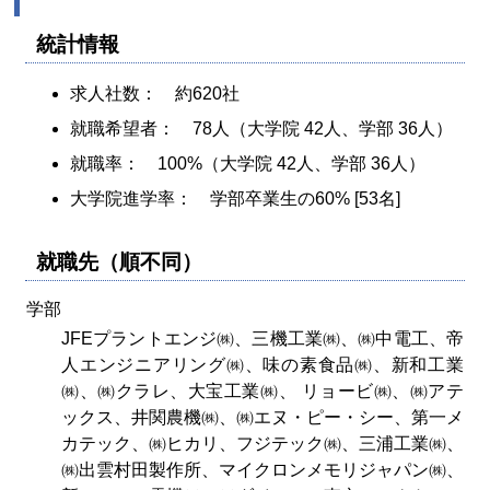
統計情報
求人社数： 約620社
就職希望者： 78人（大学院 42人、学部 36人）
就職率： 100%（大学院 42人、学部 36人）
大学院進学率： 学部卒業生の60% [53名]
就職先（順不同）
学部
JFEプラントエンジ㈱、三機工業㈱、㈱中電工、帝
人エンジニアリング㈱、味の素食品㈱、新和工業
㈱、㈱クラレ、大宝工業㈱、 リョービ㈱、㈱アテ
ックス、井関農機㈱、㈱エヌ・ピー・シー、第一メ
カテック、㈱ヒカリ、フジテック㈱、三浦工業㈱、
㈱出雲村田製作所、マイクロンメモリジャパン㈱、