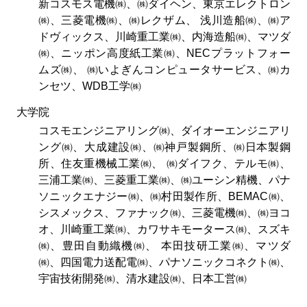
新コスモス電機㈱、㈱ダイヘン、東京エレクトロン
㈱、三菱電機㈱、㈱レクザム、 浅川造船㈱、㈱ア
ドヴィックス、川崎重工業㈱、内海造船㈱、マツダ
㈱、ニッポン高度紙工業㈱、NECプラットフォー
ムズ㈱、 ㈱いよぎんコンピュータサービス、㈱カ
ンセツ、WDB工学㈱
大学院
コスモエンジニアリング㈱、ダイオーエンジニアリ
ング㈱、大成建設㈱、㈱神戸製鋼所、㈱日本製鋼
所、住友重機械工業㈱、 ㈱ダイフク、テルモ㈱、
三浦工業㈱、三菱重工業㈱、㈱ユーシン精機、パナ
ソニックエナジー㈱、㈱村田製作所、BEMAC㈱、
シスメックス、ファナック㈱、三菱電機㈱、㈱ヨコ
オ、川崎重工業㈱、カワサキモータース㈱、スズキ
㈱、豊田自動織機㈱、 本田技研工業㈱、マツダ
㈱、四国電力送配電㈱、パナソニックコネクト㈱、
宇宙技術開発㈱、清水建設㈱、日本工営㈱